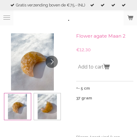
Gratis verzending boven de €75,- (NL)
Skip
to
.
main
content
Flower agate Maan 2
€12.30
Add to cart
+- 5 cm
37 gram