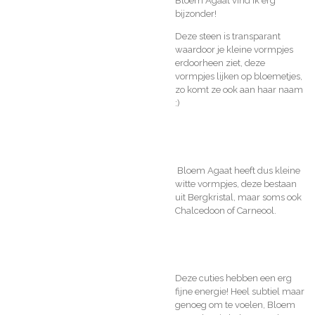
Bloem Agaat vind ik erg
bijzonder!
Deze steen is transparant
waardoor je kleine vormpjes
erdoorheen ziet, deze
vormpjes lijken op bloemetjes,
zo komt ze ook aan haar naam
:)
Bloem Agaat heeft dus kleine
witte vormpjes, deze bestaan
uit Bergkristal, maar soms ook
Chalcedoon of Carneool.
Deze cuties hebben een erg
fijne energie! Heel subtiel maar
genoeg om te voelen, Bloem