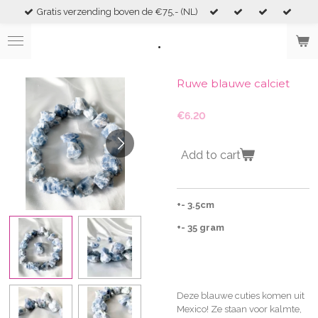
Gratis verzending boven de €75,- (NL)
Skip
to
.
main
content
Ruwe blauwe calciet
€6.20
Add to cart
+- 3.5cm
+- 35 gram
Deze blauwe cuties komen uit
Mexico! Ze staan voor kalmte,